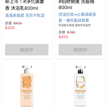
新上市！#淨化廣藿
#招財開運 洗髮精
800ml
香 沐浴乳800ml
控油抗屑➜止癢減緩落
滿滿高級感 洗完不乾澀
髮、補充髮絲營養
原價
$620
保濕鎖水開運 適用所有髮質
$300
原價
$780
$450
缺貨中
缺貨中