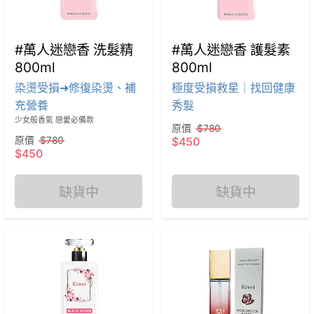
#萬人迷戀香 洗髮精
#萬人迷戀香 護髮素
800ml
800ml
染燙受損➜修復染燙、補
極度受損救星｜找回健康
充營養
秀髮
少女般香氣 戀愛必備款
原價
$780
原價
$780
$450
$450
缺貨中
缺貨中