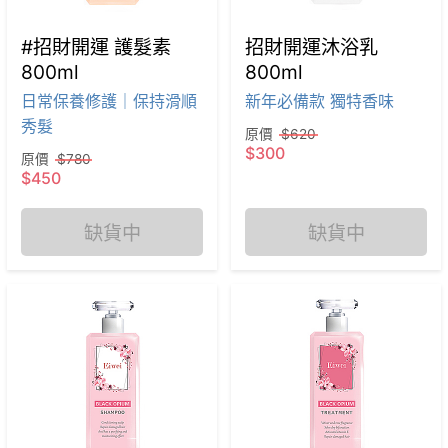
#招財開運 護髮素
招財開運沐浴乳
800ml
800ml
日常保養修護｜保持滑順
新年必備款 獨特香味
秀髮
原價
$620
$300
原價
$780
$450
缺貨中
缺貨中