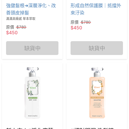
強健髮根➜深層淨化、改
形成自然保護膜｜抵擋外
善頭皮掉髮
來汙染
滿滿高級感 草本萃取
原價
$780
原價
$780
$450
$450
缺貨中
缺貨中