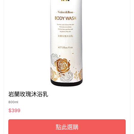
岩蘭玫瑰沐浴乳
800ml
$399
點此選購